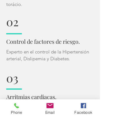
torácio.
02
C
ontrol de factores de riesgo.
Experto en el control de la Hipertensión
arterial, Dislipemia y Diabetes.
03
Arritmias cardiacas.
Diagnóstico y tratamiento de todas
Phone
Email
Facebook
las arritmias cardiacas.
04