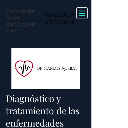
Carlos Acebal
984253009
Alonso
614523095
Cardiólogo en
Gijón
Diagnóstico y
tratamiento de las
enfermedades