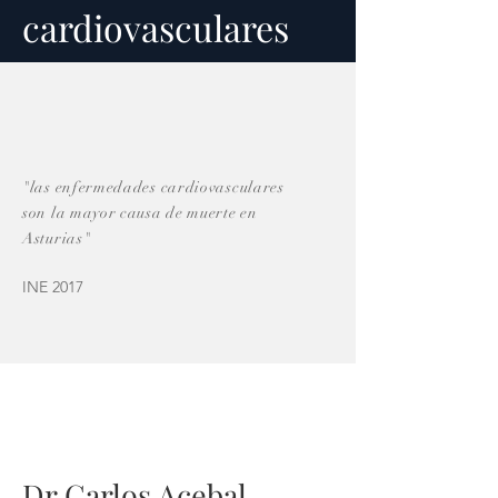
cardiovasculares
"las enfermedades cardiovasculares
son la mayor causa de muerte en
Asturias"
INE 2017
Dr Carlos Acebal