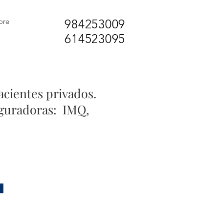
ore
984253009
614523095
acientes privados.
eguradoras: IMQ,