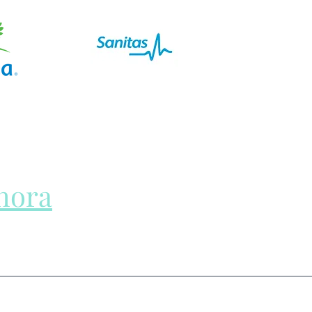
hora
para su corazón.